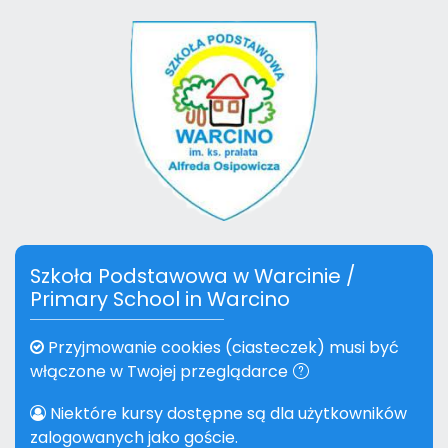
Przejdź do głównej zawartości
Szkoła Podstawowa w Warcinie /
Primary School in Warcino
Przyjmowanie cookies (ciasteczek) musi być
włączone w Twojej przeglądarce
Niektóre kursy dostępne są dla użytkowników
zalogowanych jako goście.